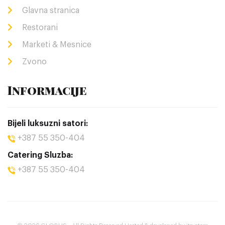
Glavna stranica
Restorani
Marketi & Mesnice
Zvono
Informacije
Bijeli luksuzni satori:
+387 55 350-404
Catering Sluzba:
+387 55 350-404